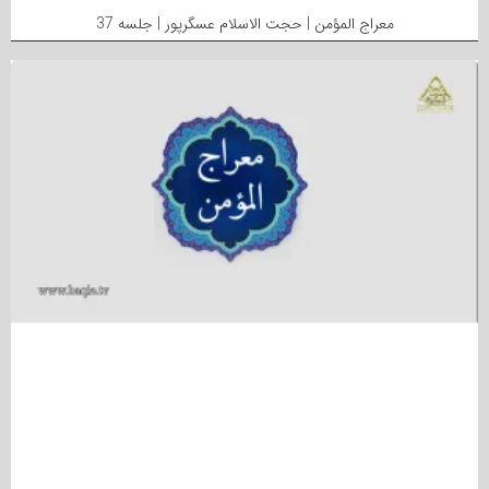
معراج المؤمن | حجت الاسلام عسگرپور | جلسه 37