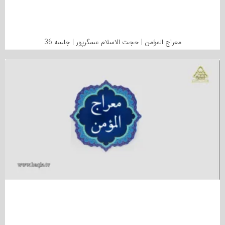
معراج المؤمن | حجت الاسلام عسگرپور | جلسه 36