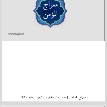
معراج المؤمن | حجت الاسلام عسگرپور | جلسه 38