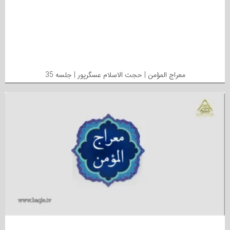
معراج المؤمن | حجت الاسلام عسگرپور | جلسه 35