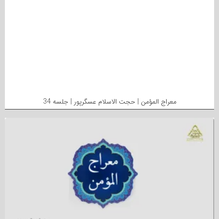
معراج المؤمن | حجت الاسلام عسگرپور | جلسه 34