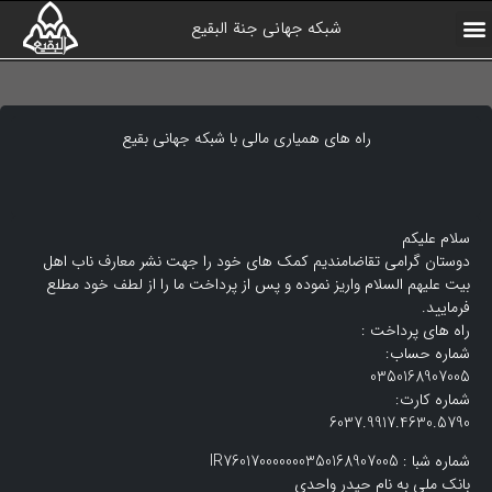
شبکه جهانی جنة البقیع
ارتباط با ما
آرشیو برنامه ها
صفحه اول
همیاران شبکه
درباره شبکه
کلیپ های منتخب
راه های همیاری مالی با شبکه جهانی بقیع
سلام علیکم
دوستان گرامی تقاضامندیم کمک های خود را جهت نشر معارف ناب اهل
بیت علیهم السلام واریز نموده و پس از پرداخت ما را از لطف خود مطلع
فرمایید.
راه های پرداخت :
شماره حساب:
0350168907005
شماره کارت:
6037.9917.4630.5790
شماره شبا : IR760170000000350168907005
بانک ملی به نام حیدر واحدی