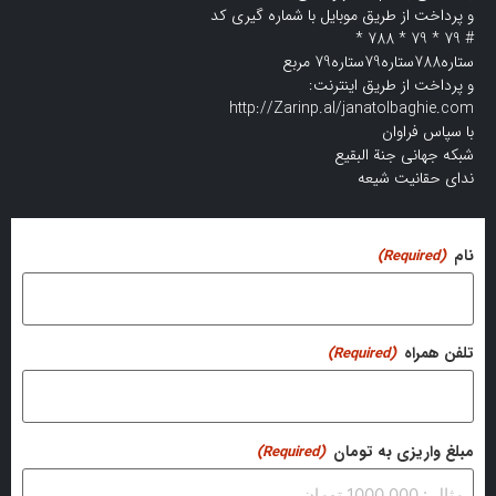
و پرداخت از طریق موبایل با شماره گیری کد
# 79 * 79 * 788 *
ستاره788ستاره79ستاره79 مربع
و پرداخت از طریق اینترنت:
http://Zarinp.al/janatolbaghie.com
با سپاس فراوان
شبکه جهانی جنة البقیع
ندای حقانیت شیعه
نام
(Required)
تلفن همراه
(Required)
مبلغ واریزی به تومان
(Required)