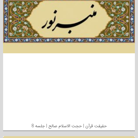
حقیقت قرآن | حجت الاسلام صالح | جلسه 8