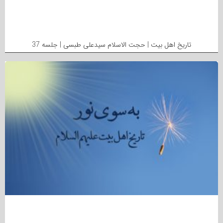
تاریخ اهل بیت | حجت الاسلام سیدعلی طبسی | جلسه 37