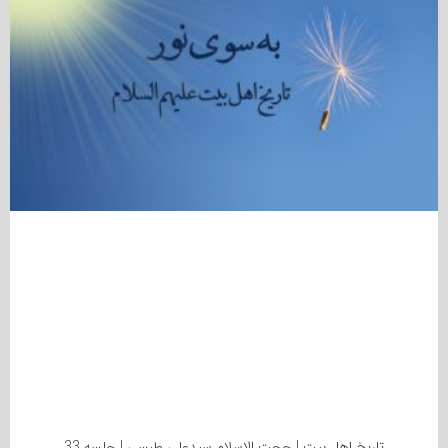
تاریخ اهل بیت | حجت الاسلام سیدعلی طبسی | جلسه 33