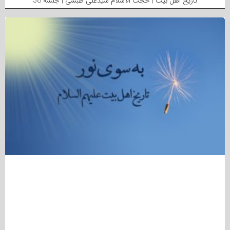
تاریخ اهل بیت | حجت الاسلام سیدعلی طبسی | جلسه 38