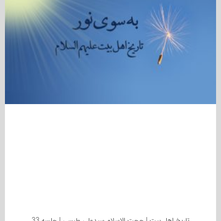
تاریخ اهل بیت | حجت الاسلام سیدعلی طبسی | جلسه 33