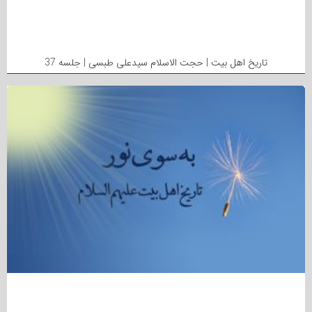
تاریخ اهل بیت | حجت الاسلام سیدعلی طبسی | جلسه 37