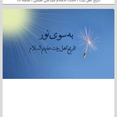
تاریخ اهل بیت | حجت الاسلام سیدعلی طبسی | جلسه 38