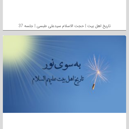
تاریخ اهل بیت | حجت الاسلام سیدعلی طبسی | جلسه 37