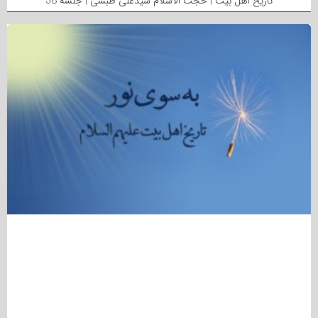
تاریخ اهل بیت | حجت الاسلام سیدعلی طبسی | جلسه 38