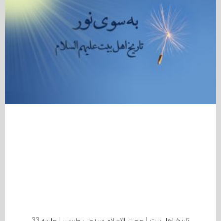
تاریخ اهل بیت | حجت الاسلام سیدعلی طبسی | جلسه 33