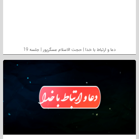
دعا و ارتباط با خدا | حجت الاسلام عسگرپور | جلسه 19