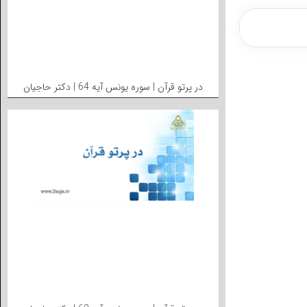
در پرتو قرآن | سوره یونس آیه 64 | دکتر حاجیان