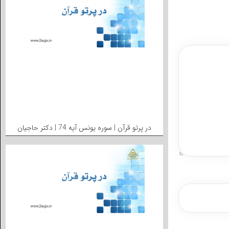
در پرتو قرآن | سوره یونس آیه 74 | دکتر حاجیان