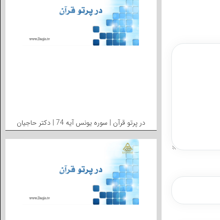
در پرتو قرآن | سوره یونس آیه 74 | دکتر حاجیان