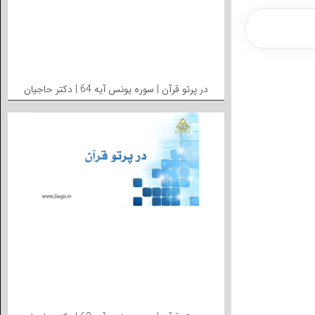
در پرتو قرآن | سوره یونس آیه 64 | دکتر حاجیان