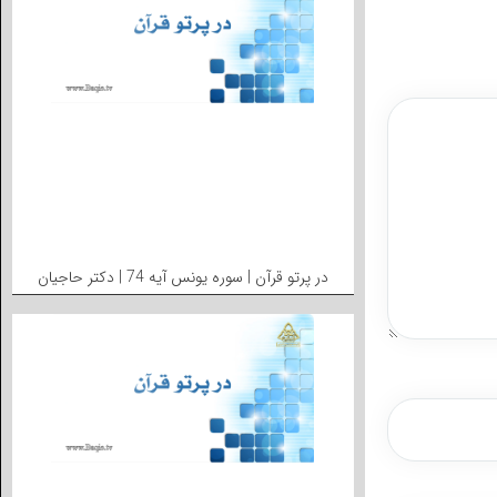
در پرتو قرآن | سوره یونس آیه 74 | دکتر حاجیان