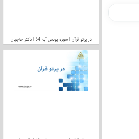
در پرتو قرآن | سوره یونس آیه 64 | دکتر حاجیان