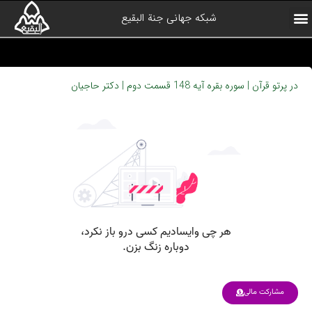
شبکه جهانی جنة البقیع
ارتباط با ما
آرشیو برنامه ها
صفحه اول
همیاران شبکه
درباره شبکه
کلیپ های منتخب
در پرتو قرآن | سوره بقره آیه 148 قسمت دوم | دکتر حاجیان
مشارکت مالی