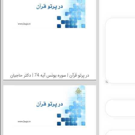
در پرتو قرآن | سوره یونس آیه 74 | دکتر حاجیان