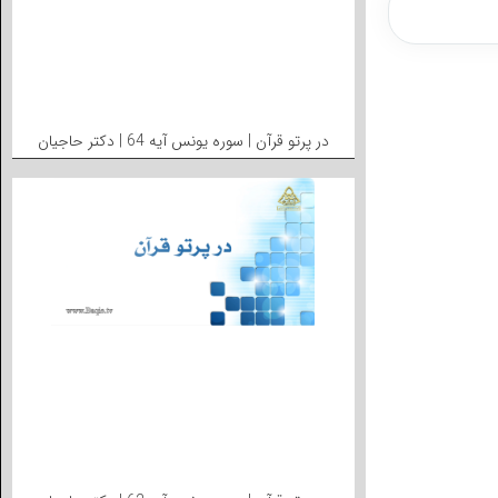
در پرتو قرآن | سوره یونس آیه 64 | دکتر حاجیان