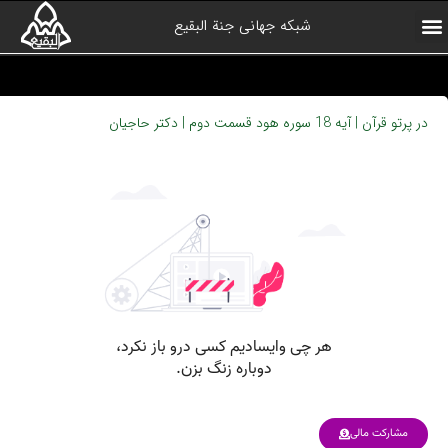
شبکه جهانی جنة البقیع
ارتباط با ما
آرشیو برنامه ها
صفحه اول
همیاران شبکه
درباره شبکه
کلیپ های منتخب
در پرتو قرآن | آیه 18 سوره هود قسمت دوم | دکتر حاجیان
مشارکت مالی