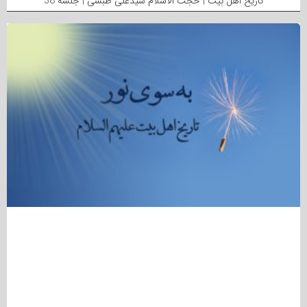
تاریخ اهل بیت | حجت الاسلام سیدعلی طبسی | جلسه 38