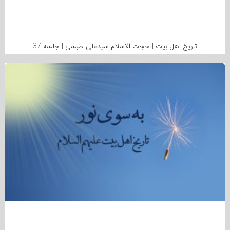
تاریخ اهل بیت | حجت الاسلام سیدعلی طبسی | جلسه 37