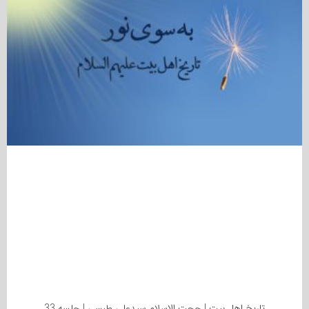
تاریخ اهل بیت | حجت الاسلام سیدعلی طبسی | جلسه 33