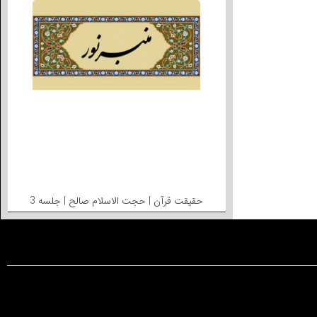
حقیقت قرآن | حجت الاسلام صالح | جلسه 3