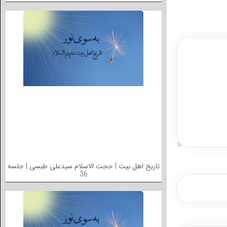
تاریخ اهل بیت | حجت الاسلام سیدعلی طبسی | جلسه
36