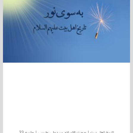
تاریخ اهل بیت | حجت الاسلام سیدعلی طبسی | جلسه 33