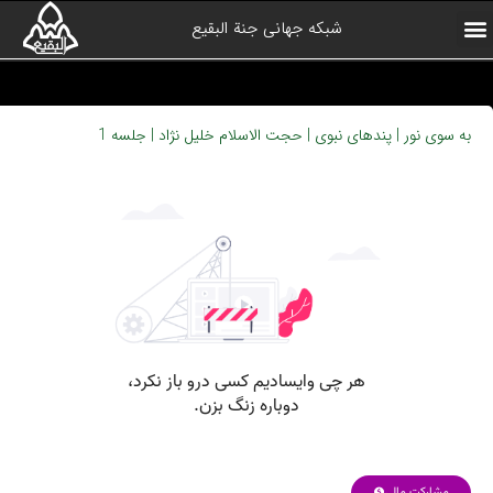
شبکه جهانی جنة البقیع
ارتباط با ما
آرشیو برنامه ها
صفحه اول
همیاران شبکه
درباره شبکه
کلیپ های منتخب
به سوی نور | پندهای نبوی | حجت الاسلام خلیل نژاد | جلسه 1
مشارکت مالی