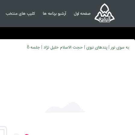
صفحه اول
آرشیو برنامه ها
کلیپ های منتخب
به سوی نور | پندهای نبوی | حجت الاسلام خلیل نژاد | جلسه 8