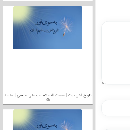
تاریخ اهل بیت | حجت الاسلام سیدعلی طبسی | جلسه
36