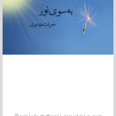
به سوی نور | معرفت مهدوی | حجت الاسلام حکیم | جلسه 35