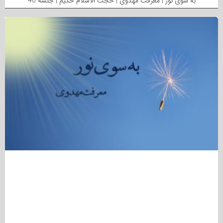
به سوی نور | معرفت مهدوی | حجت الاسلام حکیم | جلسه 40