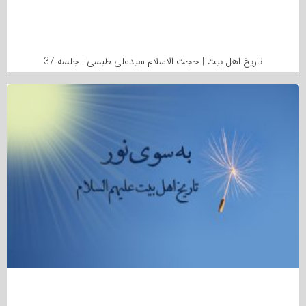
تاریخ اهل بیت | حجت الاسلام سیدعلی طبسی | جلسه 37