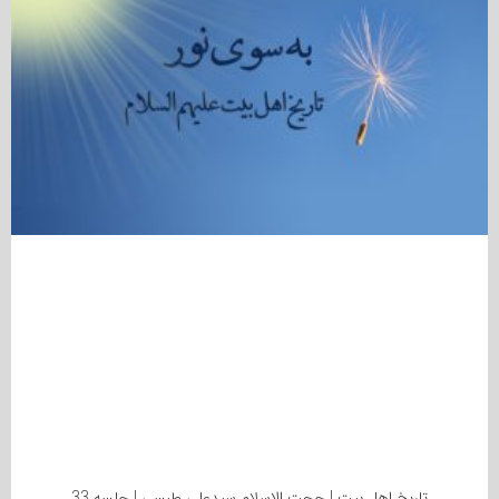
تاریخ اهل بیت | حجت الاسلام سیدعلی طبسی | جلسه 33