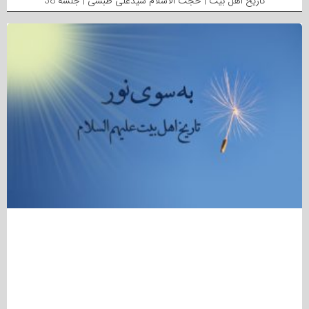
تاریخ اهل بیت | حجت الاسلام سیدعلی طبسی | جلسه 38