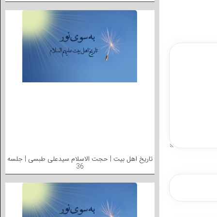
تاریخ اهل بیت | حجت الاسلام سیدعلی طبسی | جلسه
36