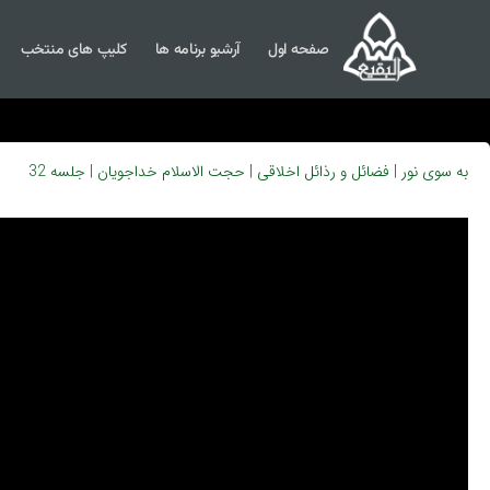
صفحه اول
آرشیو برنامه ها
کلیپ های منتخب
به سوی نور | فضائل و رذائل اخلاقی | حجت الاسلام خداجویان | جلسه 32