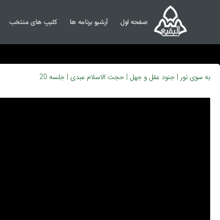
صفحه اول
آرشیو برنامه ها
کلیپ های منتخب
به سوی نور | جنود عقل و جهل | حجت الاسلام عبدی | جلسه 20