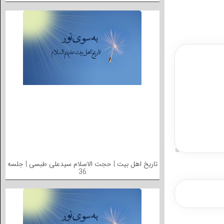
تاریخ اهل بیت | حجت الاسلام سیدعلی طبسی | جلسه
36