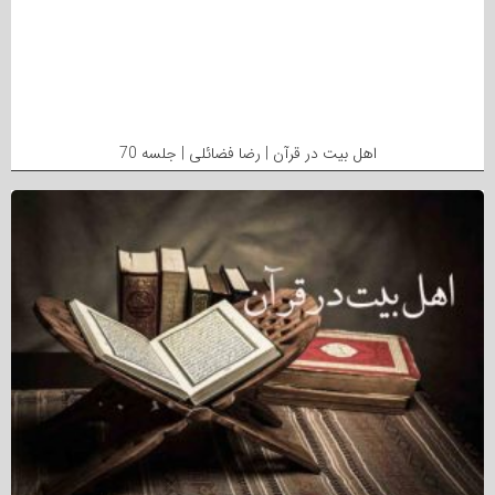
اهل بیت در قرآن | رضا فضائلی | جلسه 70