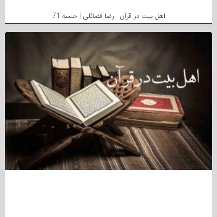
اهل بیت در قرآن | رضا فضائلی | جلسه 71