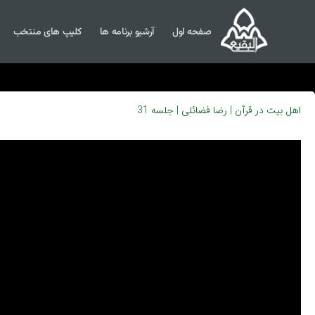
صفحه اول
آرشیو برنامه ها
کلیپ های منتخب
اهل بیت در قرآن | رضا فضائلی | جلسه 31