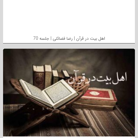
اهل بیت در قرآن | رضا فضائلی | جلسه 70