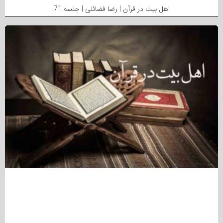
اهل بیت در قرآن | رضا فضائلی | جلسه 71