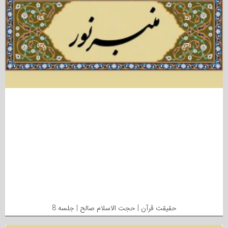
حقیقت قرآن | حجت الاسلام صالح | جلسه 8