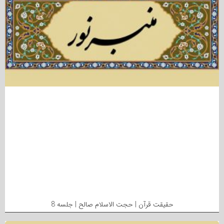
حقیقت قرآن | حجت الاسلام صالح | جلسه 8