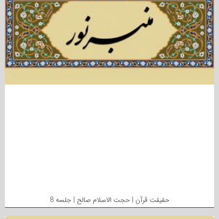
حقیقت قرآن | حجت الاسلام صالح | جلسه 8