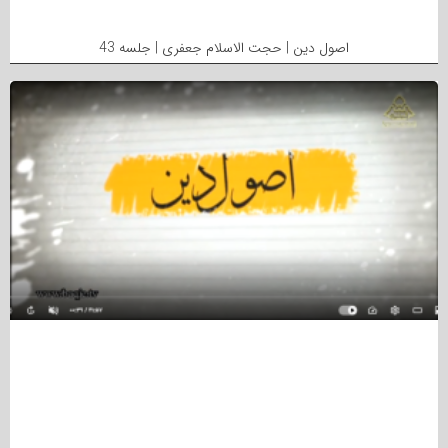
اصول دین | حجت الاسلام جعفری | جلسه 43