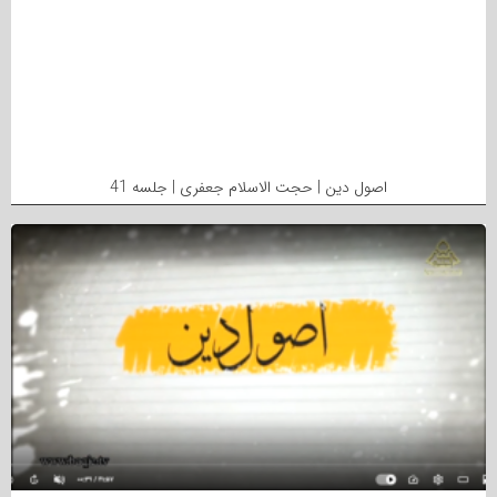
اصول دین | حجت الاسلام جعفری | جلسه 41