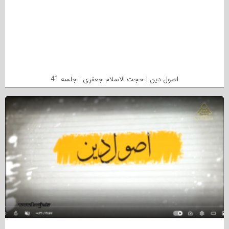
اصول دین | حجت الاسلام جعفری | جلسه 41