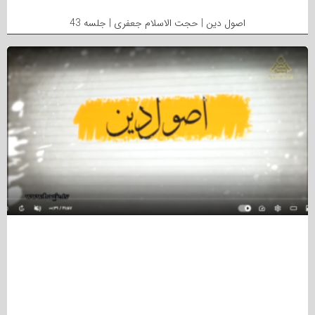
اصول دین | حجت الاسلام جعفری | جلسه 43