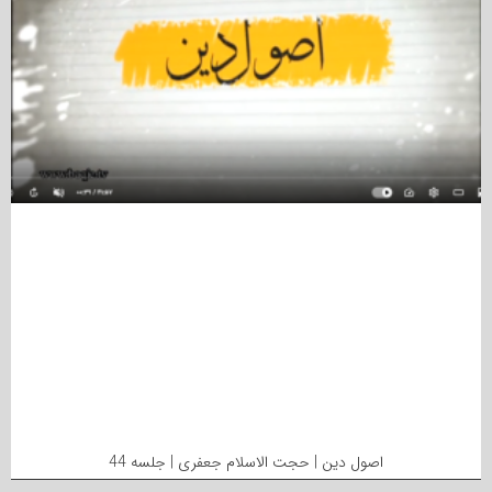
اصول دین | حجت الاسلام جعفری | جلسه 44