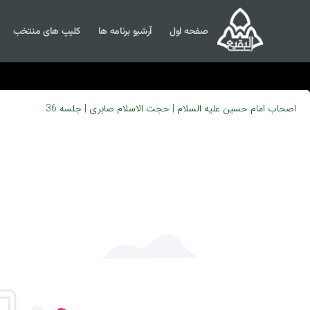
صفحه اول
آرشیو برنامه ها
کلیپ های منتخب
اصحاب امام حسین علیه السلام | حجت الاسلام صابری | جلسه 36