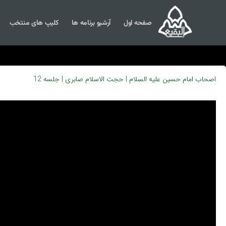
صفحه اول
آرشیو برنامه ها
کلیپ های منتخب
اصحاب امام حسین علیه السلام | حجت الاسلام صابری | جلسه 12