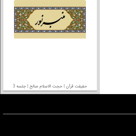
حقیقت قرآن | حجت الاسلام صالح | جلسه 3