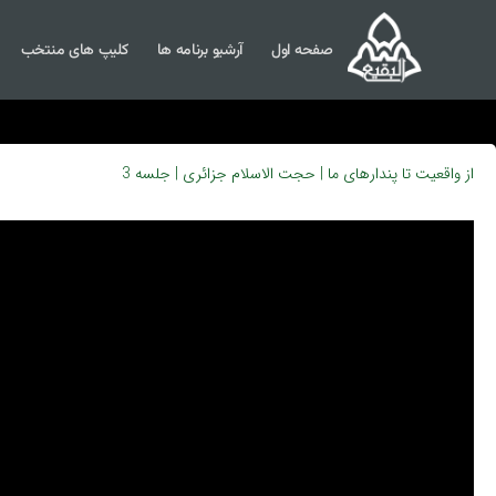
صفحه اول
آرشیو برنامه ها
کلیپ های منتخب
از واقعیت تا پندارهای ما | حجت الاسلام جزائری | جلسه 3