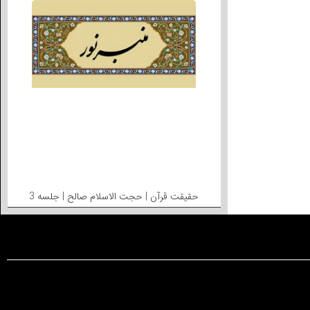
حقیقت قرآن | حجت الاسلام صالح | جلسه 3