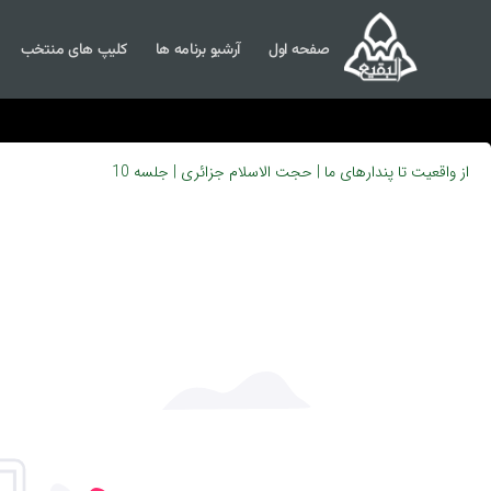
صفحه اول
آرشیو برنامه ها
کلیپ های منتخب
از واقعیت تا پندارهای ما | حجت الاسلام جزائری | جلسه 10