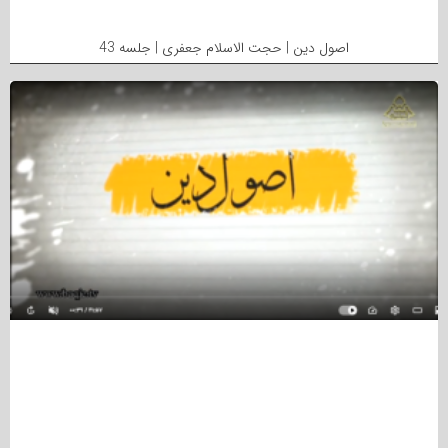
اصول دین | حجت الاسلام جعفری | جلسه 43