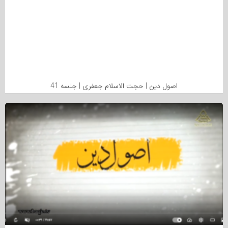
اصول دین | حجت الاسلام جعفری | جلسه 41